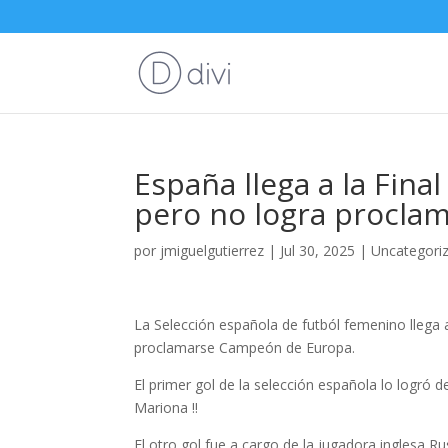
España llega a la Fina
pero no logra procl
por
jmiguelgutierrez
|
Jul 30, 2025
|
Uncategori
La Selección española de futból femenino llega a
proclamarse Campeón de Europa.
El primer gol de la selección española lo logró
Mariona !!
El otro gol fue a cargo de la jugadora inglesa 