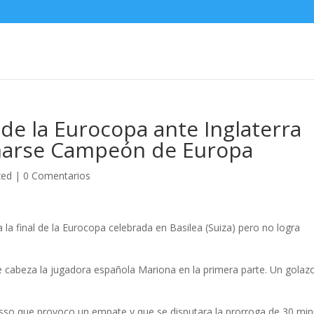
l de la Eurocopa ante Inglaterra
amarse Campeón de Europa
zed
|
0 Comentarios
 la final de la Eurocopa celebrada en Basilea (Suiza) pero no logra
 de cabeza la jugadora española Mariona en la primera parte. Un golaz
Russo que provoco un empate y que se disputara la prorroga de 30 mi