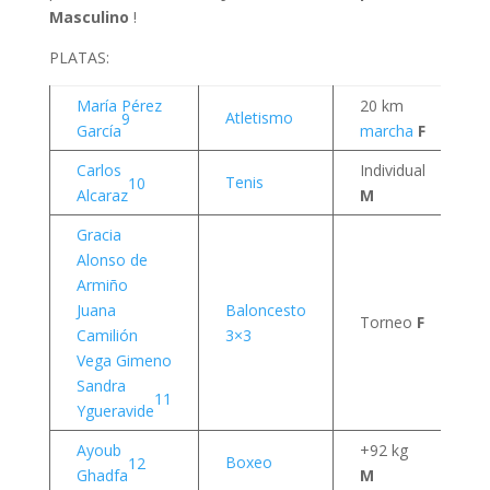
Masculino
!
PLATAS:
María Pérez
20 km
1
Atletismo
9
García
marcha
F
a
Carlos
Individual
4
Tenis
10
Alcaraz
M
a
Gracia
Alonso de
Armiño
Juana
Baloncesto
5
Torneo
F
Camilión
3×3
a
Vega Gimeno
Sandra
11
Ygueravide
Ayoub
+92 kg
1
Boxeo
12
Ghadfa
M
a