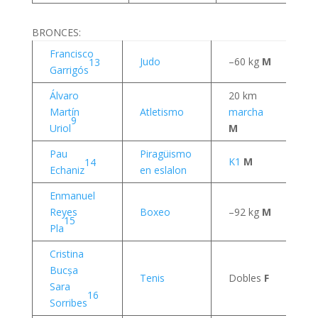
BRONCES:
Francisco
27
Judo
–60 kg
M
13
Garrigós
ju
Álvaro
20 km
1 
Martín
Atletismo
marcha
a
9
Uriol
M
Pau
Piragüismo
1 
K1
M
14
Echaniz
en eslalon
a
Enmanuel
4 
Reyes
Boxeo
–92 kg
M
a
15
Pla
Cristina
Bucșa
4 
Tenis
Dobles
F
Sara
a
16
Sorribes