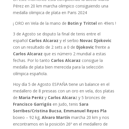
Pérez en 20 km marcha olimpico consiguiendo una
medalla olimpica de plata en Paris 2024
¡ ORO en Vela de la mano de
Botin y Trittel
en 49ers !
3 de Agosto se disputo la final de tenis entre el
español
Carlos Alcaraz
y el serbio
Novac Djokovic
con un resultado de 2 sets a 0 de
Djokovic
frente a
Carlos Alcaraz
que es número 2 mundial a estas
fechas. Por lo tanto
Carlos Alcaraz
consigue la
medalla de plata bien merecida para la selección
olímpica española.
Hoy día 5 de Agosto ESPAÑA tiene un balance en el
medallero de 8 preseas con un oro en vela, dos platas
de
Maria Peréz
y
Carlos Alcara
z y 5 bronces de
Francisco Garrigós
en Judo, tenis
Sara
Sorribes/Cristina Bucsa
,
Emmanuel Reyes Pla
boxeo – 92 kg,
Alvaro Martín
marcha 20 km y nos
encontramos en la posición 26º en el medallero de