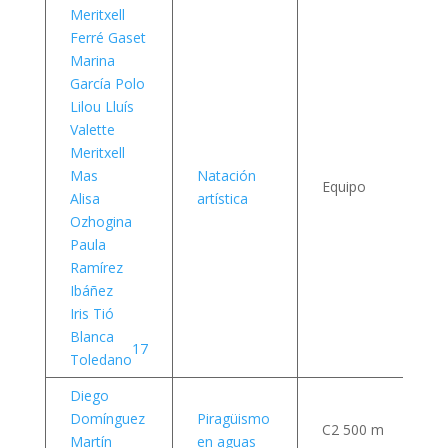
Meritxell
Ferré Gaset
Marina
García Polo
Lilou Lluís
Valette
Meritxell
Mas
Natación
7 
Equipo
Alisa
artística
a
Ozhogina
Paula
Ramírez
Ibáñez
Iris Tió
Blanca
17
Toledano
Diego
Domínguez
Piragüismo
C2 500 m
8 
Martín
en aguas