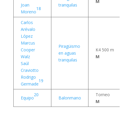
M
a
Joan
tranquilas
18
Moreno
Carlos
Arévalo
López
Marcus
Piragüismo
Cooper
K4 500 m
8 
en aguas
Walz
M
a
tranquilas
Saúl
Craviotto
Rodrigo
19
Germade
20
Torneo
11
Equipo
Balonmano
M
a